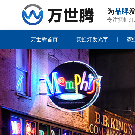
为
品牌
发
专注霓虹灯
万世腾首页
霓虹灯发光字
霓