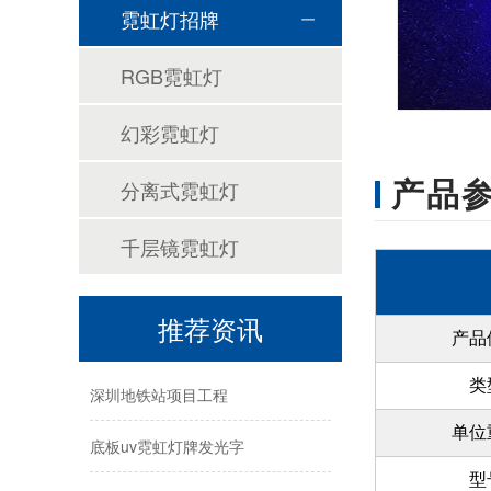
霓虹灯招牌
定制霓虹灯标牌时，选择价格或价值是一个重要的决定
RGB霓虹灯
霓虹灯的特点有哪些？万世腾告诉您
幻彩霓虹灯
霓虹灯的材料分类有哪些？万世腾为您解答
产品
分离式霓虹灯
万世腾为您解答霓虹灯的制作工艺
千层镜霓虹灯
LED深渊镜应用新场景
侧面打光装饰灯氛围灯定制
推荐资讯
产品
深圳地铁站项目工程
类
底板uv霓虹灯牌发光字
单位
5vT型导光灯带
型