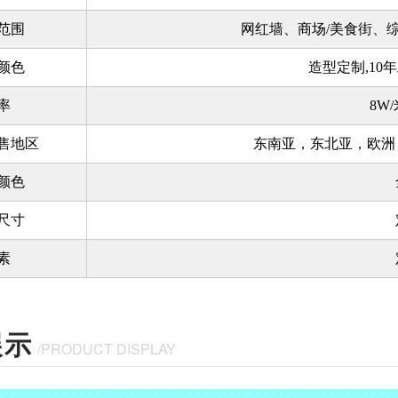
范围
网红墙、商场/美食街、综
颜色
造型定制,10
率
8W
售地区
东南亚，东北亚，欧洲
颜色
尺寸
素
展示
/PRODUCT DISPLAY