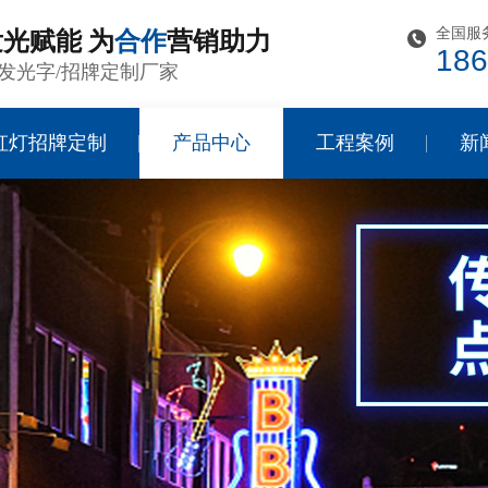
全国服
光赋能 为
合作
营销助力
186
发光字/招牌定制厂家
虹灯招牌定制
产品中心
工程案例
新