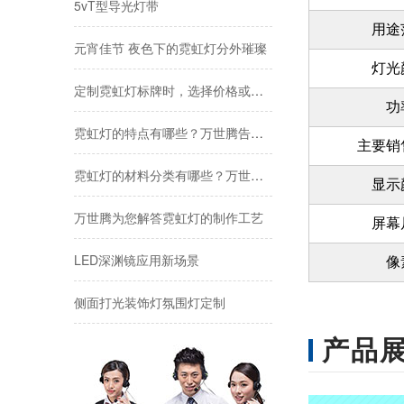
元宵佳节 夜色下的霓虹灯分外璀璨
用途
定制霓虹灯标牌时，选择价格或价值是一个重要的决定
灯光
霓虹灯的特点有哪些？万世腾告诉您
功
霓虹灯的材料分类有哪些？万世腾为您解答
主要销
显示
万世腾为您解答霓虹灯的制作工艺
屏幕
LED深渊镜应用新场景
像
侧面打光装饰灯氛围灯定制
深圳地铁站项目工程
产品
底板uv霓虹灯牌发光字
5vT型导光灯带