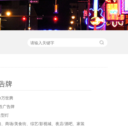
广告牌
en万世腾
柔性广告牌
造型灯
、商场/美食街、综艺/影视城、夜店/酒吧、家装