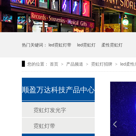
热门关键词：
led霓虹灯带
led霓虹灯
柔性霓虹灯
您的位置：
首页
产品频道
霓虹灯招牌
led柔
>
>
>
顺盈万达科技产品中心
霓虹灯发光字
霓虹灯带