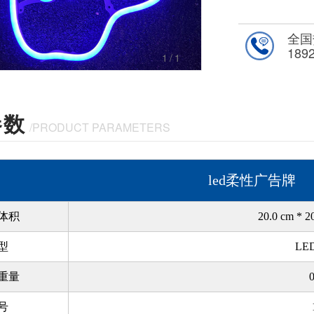
全国
189
1
/1
参数
/PRODUCT PARAMETERS
led柔性广告牌
体积
20.0 cm * 2
型
LE
重量
0
号