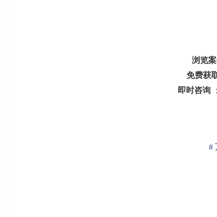
浏
览
案
免
费
获
即
时
咨
询
#