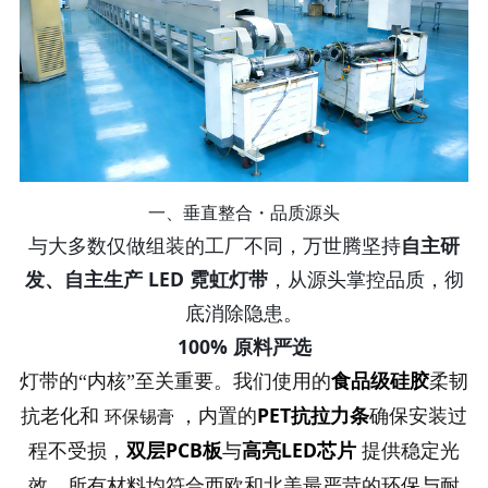
一、垂直整合・品质源头
与大多数仅做组装的工厂不同，万世腾坚持
自主研
发、自主生产 LED 霓虹灯带
，从源头掌控品质，彻
底消除隐患。
100% 原料严选
食品级硅胶
灯带的“内核”至关重要。我们使用的
柔韧
PET抗拉力条
抗老化和
，内置的
确保安装过
环保锡膏
双层PCB板
高亮LED芯片
程不受损，
与
提供稳定光
效，所有材料均符合
西欧和北美最严苛的环保与耐