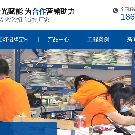
全国服
光赋能 为
合作
营销助力
186
发光字/招牌定制厂家
虹灯招牌定制
产品中心
工程案例
新