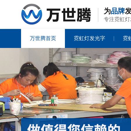
为
品牌
发
专注霓虹灯
万世腾首页
霓虹灯发光字
霓